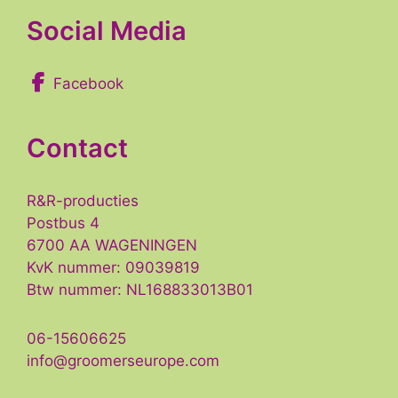
Social Media
Facebook
Contact
R&R-producties
Postbus 4
6700 AA WAGENINGEN
KvK nummer: 09039819
Btw nummer: NL168833013B01
06-15606625
info@groomerseurope.com
Item toegevoegd aan winkelwagen.
GA DOOR