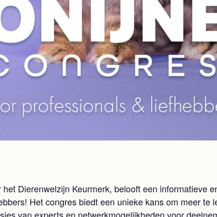
het Dierenwelzijn Keurmerk, belooft een informatieve e
hebbers! Het congres biedt een unieke kans om meer te le
ssies van experts en netwerkmogelijkheden voor deelne