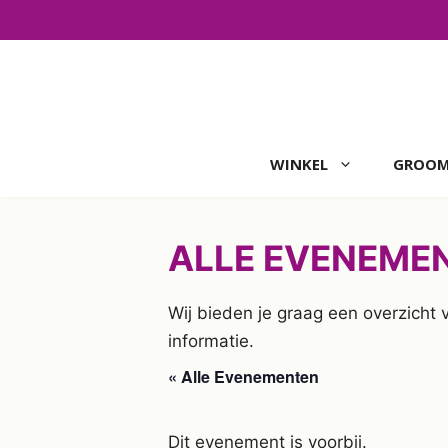
Ga
naar
de
inhoud
WINKEL
GROOM
ALLE EVENEME
Wij bieden je graag een overzicht
informatie.
« Alle Evenementen
Dit evenement is voorbij.