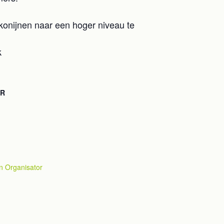
konijnen naar een hoger niveau te
k
OR
an Organisator