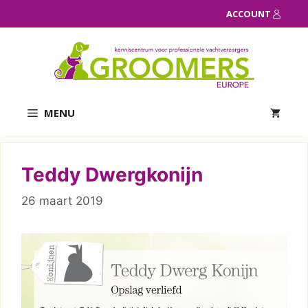
Ga
ACCOUNT
naar
de
inhoud
MENU
Teddy Dwergkonijn
26 maart 2019