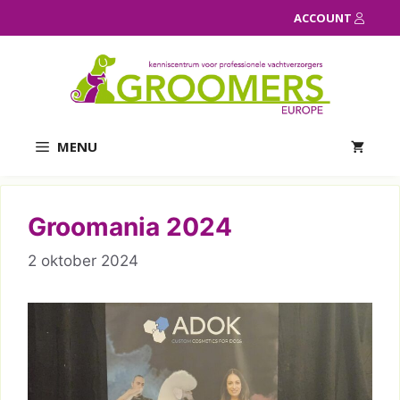
Ga
ACCOUNT
naar
de
inhoud
MENU
Groomania 2024
2 oktober 2024