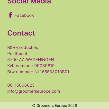
Social Media
Facebook
Contact
R&R-producties
Postbus 4
6700 AA WAGENINGEN
KvK nummer: 09039819
Btw nummer: NL168833013B01
06-15606625
info@groomerseurope.com
Item toegevoegd aan winkelwagen.
GA DOOR
0 items -
€
0,-
© Groomers Europe 2026