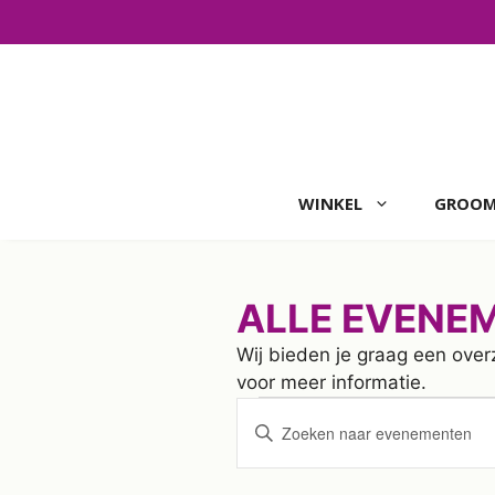
Ga
naar
de
inhoud
WINKEL
GROOM
ALLE EVENE
Wij bieden je graag een over
voor meer informatie.
EVENEMEN
E
V
u
v
IN
l