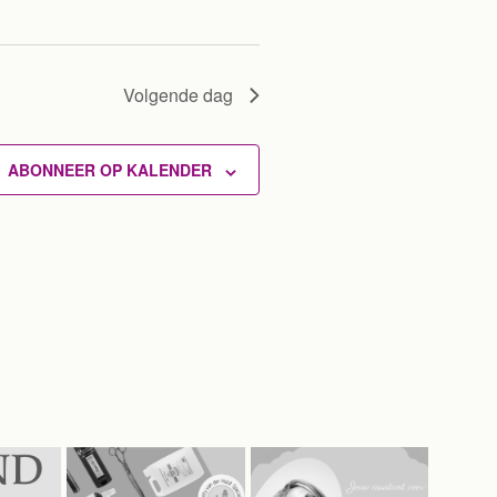
e
n
Volgende dag
n
a
v
ABONNEER OP KALENDER
i
g
a
t
i
e