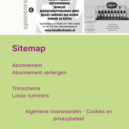
g
sponsors
e
e
y
w
v
o
r
e
d
n
Sitemap
.
n
Abonnement
a
Abonnement verlengen
v
Trimschema
i
Losse nummers
g
Algemene Voorwaarden
-
Cookies en
a
privacybeleid