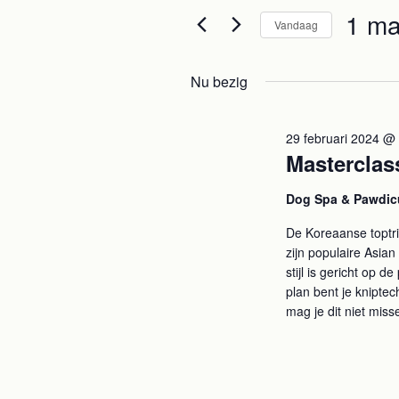
e
e
1 ma
1
Vandaag
e
n
S
n
MAART
e
k
e
Nu bezig
l
e
2024
m
e
y
29 februari 2024 @
c
w
e
Masterclas
t
o
e
r
n
Dog Spa & Pawdi
e
d
t
r
i
De Koreaanse toptr
zijn populaire Asia
e
n
e
stijl is gericht op 
e
.
plan bent je knipte
n
Z
n
mag je dit niet mis
d
o
a
Z
e
t
k
o
u
v