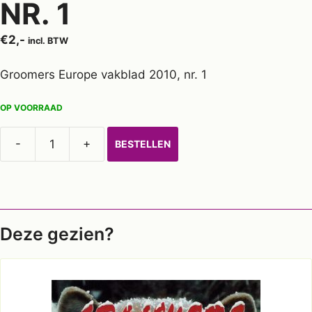
NR. 1
€
2,-
incl. BTW
Groomers Europe vakblad 2010, nr. 1
OP VOORRAAD
-
+
BESTELLEN
GE
vakblad
2010,
nr.
1
Deze gezien?
aantal