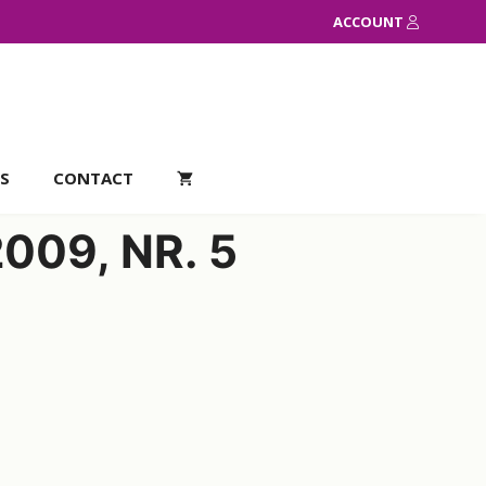
2009,
ACCOUNT
nr.
5
aantal
S
CONTACT
009, NR. 5