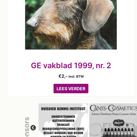
GE vakblad 1999, nr. 2
€
2,-
incl. BTW
LEES VERDER
sponsors