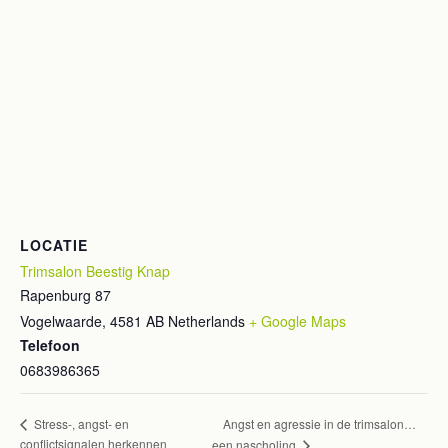
LOCATIE
Trimsalon Beestig Knap
Rapenburg 87
Vogelwaarde
,
4581 AB
Netherlands
+ Google Maps
Telefoon
0683986365
Angst en agressie in de trimsalon…
Stress-, angst- en
conflictsignalen herkennen
een nascholing