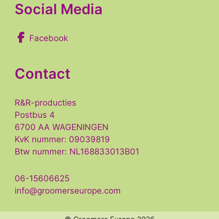
Social Media
Facebook
Contact
R&R-producties
Postbus 4
6700 AA WAGENINGEN
KvK nummer: 09039819
Btw nummer: NL168833013B01
06-15606625
info@groomerseurope.com
Item toegevoegd aan winkelwagen.
GA DOOR
0 items -
€
0,-