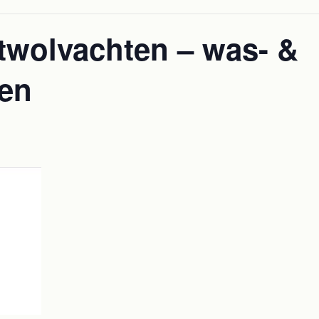
twolvachten – was- &
ken