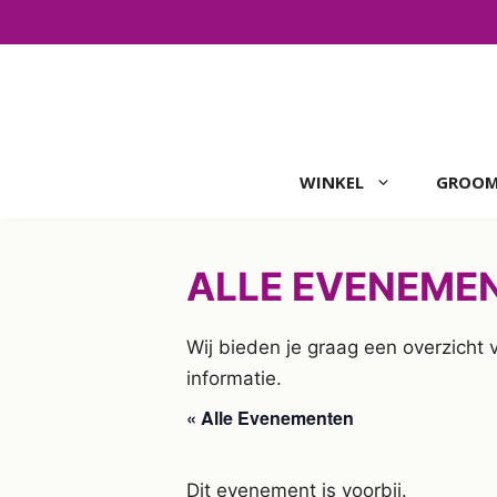
Ga
naar
de
inhoud
WINKEL
GROOM
ALLE EVENEME
Wij bieden je graag een overzicht
informatie.
« Alle Evenementen
Dit evenement is voorbij.