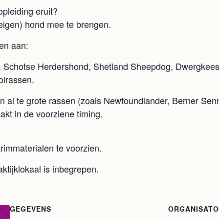
pleiding eruit?
(eigen) hond mee te brengen.
en aan:
ie, Schotse Herdershond, Shetland Sheepdog, Dwergkee
olrassen.
en al te grote rassen (zoals Newfoundlander, Berner Se
akt in de voorziene timing.
rimmaterialen te voorzien.
ktijklokaal is inbegrepen.
GEGEVENS
ORGANISAT