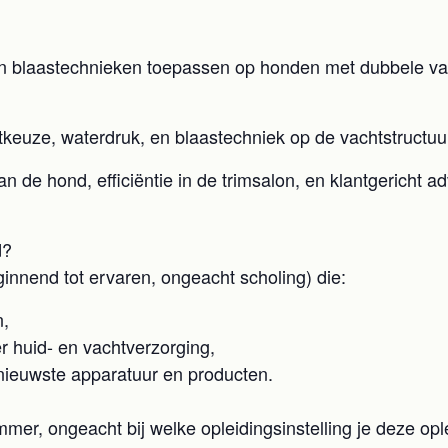
n blaastechnieken toepassen op honden met dubbele vac
uctkeuze, waterdruk, en blaastechniek op de vachtstructu
n de hond, efficiëntie in de trimsalon, en klantgericht 
d?
innend tot ervaren, ongeacht scholing) die:
n,
r huid- en vachtverzorging,
 nieuwste apparatuur en producten.
mmer, ongeacht bij welke opleidingsinstelling je deze opl