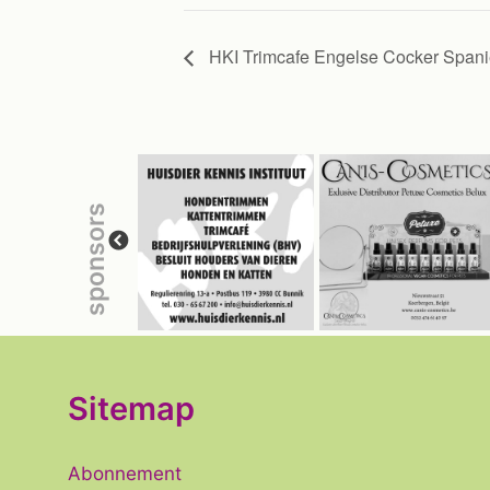
HKI Trimcafe Engelse Cocker Spani
sponsors
Sitemap
Abonnement