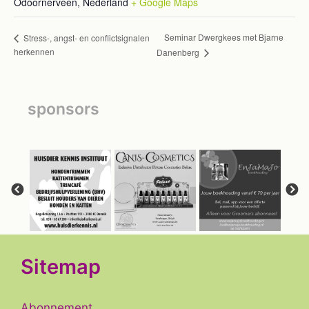
Odoornerveen
,
Nederland
+ Google Maps
Seminar Dwergkees met Bjarne
Stress-, angst- en conflictsignalen
herkennen
Danenberg
sponsors
Sitemap
Abonnement