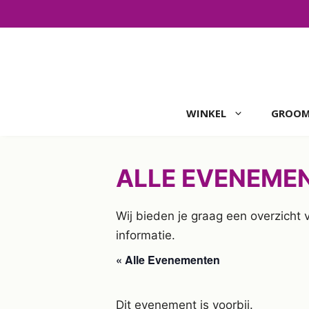
Ga
naar
de
inhoud
WINKEL
GROOM
ALLE EVENEME
Wij bieden je graag een overzicht
informatie.
« Alle Evenementen
Dit evenement is voorbij.