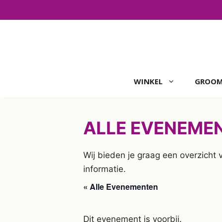
Ga
naar
de
inhoud
WINKEL
GROOM
ALLE EVENEME
Wij bieden je graag een overzicht
informatie.
« Alle Evenementen
Dit evenement is voorbij.