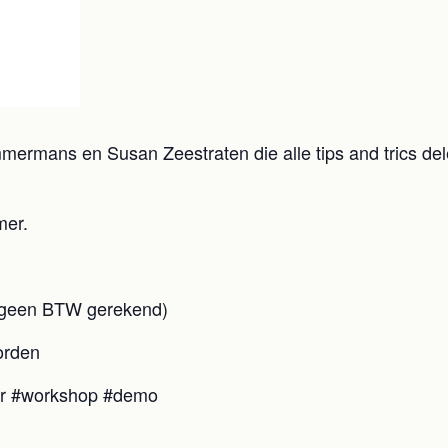
Timmermans en Susan Zeestraten die alle tips and trics d
mer.
dt geen BTW gerekend)
orden
r #workshop #demo