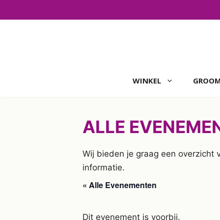
Ga
naar
de
inhoud
WINKEL
GROOM
ALLE EVENEME
Wij bieden je graag een overzicht
informatie.
« Alle Evenementen
Dit evenement is voorbij.