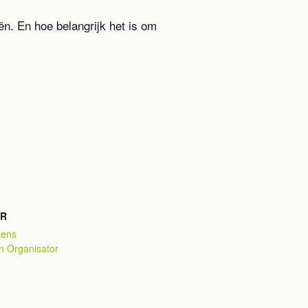
ën. En hoe belangrijk het is om
OR
kens
an Organisator