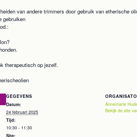
scheiden van andere trimmers door gebruik van etherische oli
te gebruiken
od.:
alon?
 honden.
k therapeutisch op jezelf.
herischeolien
GEGEVENS
ORGANISAT
Annemarie Hus
Datum:
Bekijk de site v
24 februari 2025
Tijd:
10:30 - 11:30
Site: