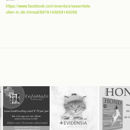
https://www.facebook.com/events/s/essentiele-
olien-in-de-trimsal/8976143659140056