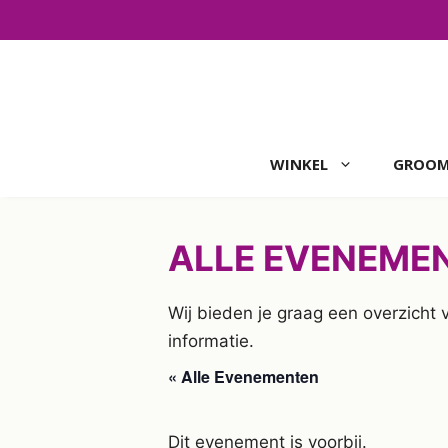
Ga
naar
de
inhoud
WINKEL
GROOM
ALLE EVENEME
Wij bieden je graag een overzicht
informatie.
« Alle Evenementen
Dit evenement is voorbij.