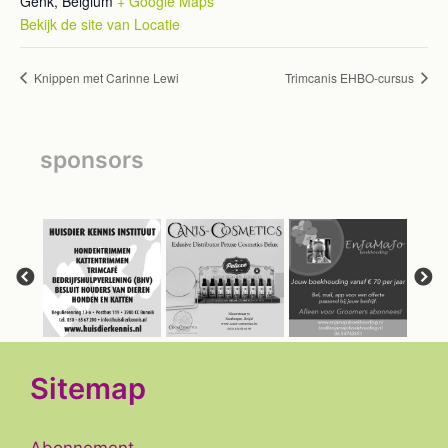
Genk
,
Belgium
+ Google Maps
Bekijk de site van Locatie
Knippen met Carinne Lewi
Trimcanis EHBO-cursus
sponsors
Sitemap