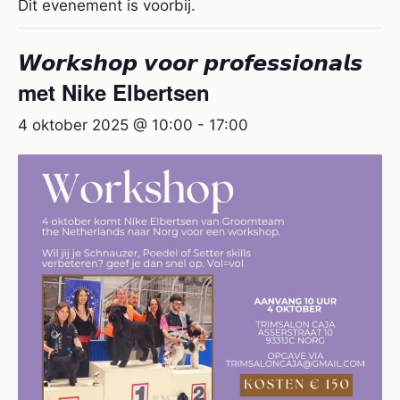
Dit evenement is voorbij.
𝙒𝙤𝙧𝙠𝙨𝙝𝙤𝙥 𝙫𝙤𝙤𝙧 𝙥𝙧𝙤𝙛𝙚𝙨𝙨𝙞𝙤𝙣𝙖𝙡𝙨
met Nike Elbertsen
4 oktober 2025 @ 10:00
-
17:00