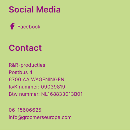
Social Media
Facebook
Contact
R&R-producties
Postbus 4
6700 AA WAGENINGEN
KvK nummer: 09039819
Btw nummer: NL168833013B01
06-15606625
info@groomerseurope.com
Item toegevoegd aan winkelwagen.
GA DOOR