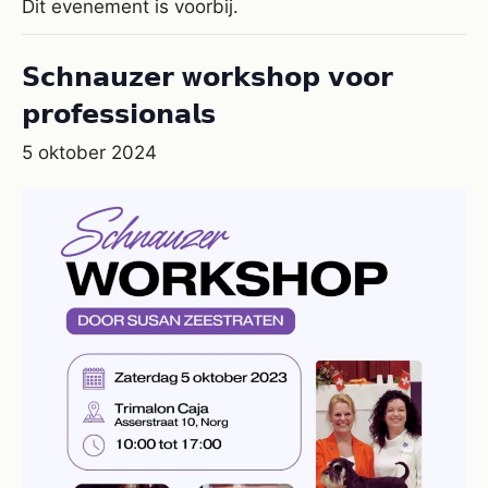
Dit evenement is voorbij.
𝗦𝗰𝗵𝗻𝗮𝘂𝘇𝗲𝗿 w𝗼𝗿𝗸𝘀𝗵𝗼𝗽 𝘃𝗼𝗼𝗿
𝗽𝗿𝗼𝗳𝗲𝘀𝘀𝗶𝗼𝗻𝗮𝗹𝘀
5 oktober 2024